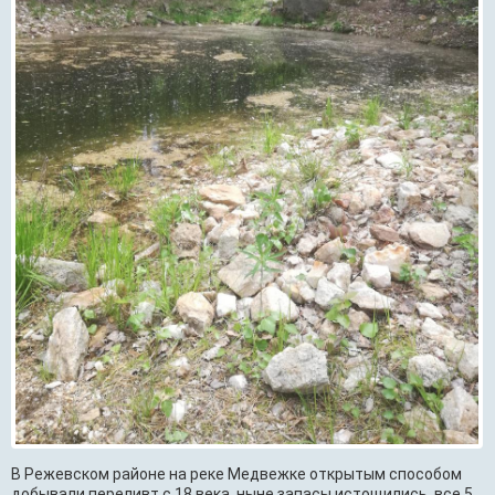
В Режевском районе на реке Медвежке открытым способом
добывали переливт с 18 века, ныне запасы истощились, все 5