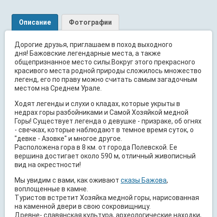
Описание
Фотографии
Дорогие друзья, приглашаем в поход выходного
дня! Бажовские легендарные места, а также
общепризнанное место силы.Вокруг этого прекрасного
красивого места родной природы сложилось множество
легенд, его по праву можно считать самым загадочным
местом на Среднем Урале.
Ходят легенды и слухи о кладах, которые укрыты в
недрах горы разбойниками и Самой Хозяйкой медной
Горы! Существует легенда о девушке - призраке, об огнях
- свечках, которые наблюдают в темное время суток, о
"девке - Азовке" и многое другое.
Расположена гора в 8 км. от города Полевской. Ее
вершина достигает около 590 м, отличный живописный
вид на окрестности!
Мы увидим с вами, как оживают
сказы Бажова
,
воплощенные в камне.
Туристов встретит Хозяйка медной горы, нарисованная
на каменной двери в свою сокровищницу.
Древне- славянская культура, археологические находки,