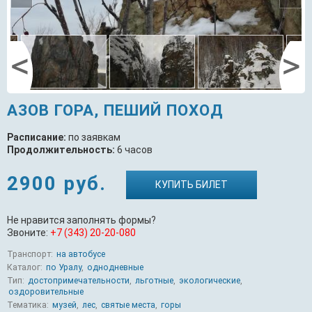
АЗОВ ГОРА, ПЕШИЙ ПОХОД
Расписание:
по заявкам
Продолжительность:
6 часов
2900 руб.
КУПИТЬ БИЛЕТ
Не нравится заполнять формы?
Звоните:
+7 (343) 20-20-080
Транспорт:
на автобусе
Каталог:
по Уралу
,
однодневные
Тип:
достопримечательности
,
льготные
,
экологические
,
оздоровительные
Тематика:
музей
,
лес
,
святые места
,
горы