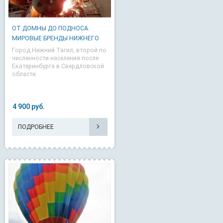
ОТ ДОМНЫ ДО ПОДНОСА.
МИРОВЫЕ БРЕНДЫ НИЖНЕГО
ТАГИ...
Город Нижний Тагил, второй по
численности населения после
Екатеринбурга в Свердловской
области.
4 900 руб.
ПОДРОБНЕЕ