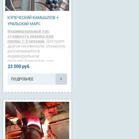
КУПЕЧЕСКИЙ КАМЫШЛОВ +
УРАЛЬСКИЙ МАРС
Индивидуальный тур,
с
тоимость указана для
группы 1-3 человек
. Для групп
другой численности, стоимость
рассчитывается в
индивидуальном
порядке. Камышлов, оди
23 000 руб.
ПОДРОБНЕЕ