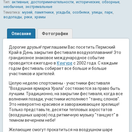
Тип:
активные
,
достопримечательности
,
исторические
,
обзорные
,
необычные
,
экстремальные
Тематика:
музей
,
памятники
,
усадьба
,
особняки
,
улицы
,
парк
,
водопады
,
реки
,
храмы
Описание
Фотографии
Дорогие друзья! приглашаем Вас посетить Пермский
Край в День закрытия фестиваля воздухоплавания! Это
грандиозное знаковое международное событие
проводится ежегодно в
Кунгуре
с 2002 года. С каждым
годом фестиваль собирает все больше и больше
участников и зрителей.
Целую неделю спортсмены - участники фестиваля
"Воздушная ярмарка Урала" состязаются за право быть
лучшим. Традиционно, на закрытии фестиваля, когда все
волнения позади, участники исполняют "танец слонов".
Это невероятно красивое и завораживающее зрелище!
Только представьте, десятки тепловых аэростатов
(воздушных шаров) под ритмичную музыку "танцуют" в
темном вечернем небе!
Желающие смогут прокатиться на воздушном шаре