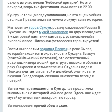
одного из участников "Небесной ярмарки". Но это
вечером, закрытие фестиваля начинается в 22.00.
Кунгур - столица воздухоплавания, но это еще и чайная
столица. Предлагаем вам немного окунуться в историю.
Мы посетим
город Суксун
, родину самоваров России. В
Суксуне наш ждет
музей самоваров
на двух площадках,
3-х метровый памятник самовару, установленный в
липовой аллее. Шикарная фотосессия гарантируется!
Затем мы посетим
водопад Плакун
на реке Сылва,
который находится в окрестностях Суксуна. Плакун
(святой Ильинский источник), это естественный
водопад, низвергающий три струи с высокого обрыва в
реку. Он красив и величественен. Студеная вода в
Плакуна считается святой и целебной, она чистая и
вкусная. С водопадом связано множество легенд и
поверий.
Затем мы перемещаемся в Кунгур, где продолжим
знакомиться с историей чайного дела. Здесь нас ждет
музей купечества и экскурсия по городу.
Запланирован горячий обед и ужин.