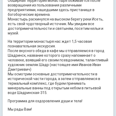
Обширная территория монастыря обживается после
возвращения из пользования различными
предприятиями, нашедшими здесь пристанище в
богоборческие времена.
Монастырь раскинулся на высоком берегу реки Исеть,
есть свой чудотворный источник. Мы увидим все
достопримечательности и святыням, посетим кельи и
музей.
На территории монастыря нас ждет 1,5 часовая
познавательная экскурсия.
После вкусного обеда в кафе мы отправляемся в город
Шадринск, название которого сразу напоминает о
человеке, взявший его своим псевдонимом, талантливый
художник-земляк Шадр (настоящее имя Иванов Иван
Дмитриевич)
Мы осмотрим основные достопримечательности в
исторической части города, а затем отправляемся в
термальный комплекс, где будем принимать
минеральные ванны под открытым небом в питьевой
воде Шадринская-315.
Программа для оздоровления души и тела!
Мы рады Вам!