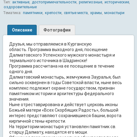
Тип:
активные
,
достопримечательности
,
религиозные
,
исторические
,
оздоровительные
Тематика:
памятники
,
крепости
,
святые места
,
храмы
,
монастыри
Описание
Фотографии
Друзья, мы отправляемся в Курганскую
область. Программа выходного дня, посещение
Далматовского Успенского мужского монастыря и
термального источника в Шадринске!
Программа рассчитана на ее посещение в течение
одного дня.
Далматовский монастырь, жемчужина Зауралья, был
сильно осквернен в годы Советской власти, ныне весь
комплекс подлежит охране государством, признан
памятником истории и архитектуры федерального
значения.
Ныне отреставрирована и действует церковь иконы
Божьей матери «Всех Скорбящих Радость», большой
интерес представляют сохранившиеся башни, ворота
кирпичной стены-крепости.
На территории монастыря установлен памятник св.
старцу Далмату, находятся его мощи.