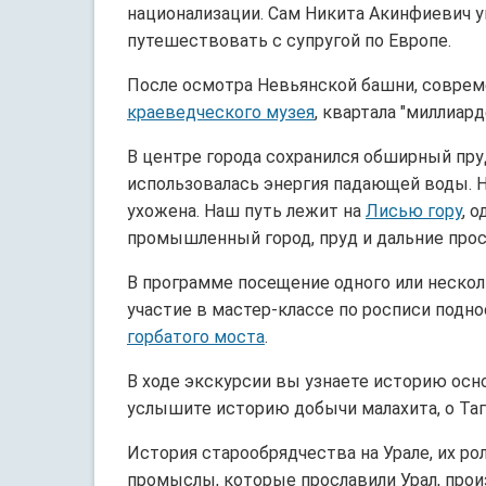
национализации. Сам Никита Акинфиевич 
путешествовать с супругой по Европе.
После осмотра Невьянской башни, совреме
краеведческого музея
, квартала "миллиар
В центре города сохранился обширный пр
использовалась энергия падающей воды. Н
ухожена. Наш путь лежит на
Лисью гору
, 
промышленный город, пруд и дальние про
В программе посещение одного или нескол
участие в мастер-классе по росписи подн
горбатого моста
.
В ходе экскурсии вы узнаете историю осн
услышите историю добычи малахита, о Таг
История старообрядчества на Урале, их р
промыслы, которые прославили Урал, прои