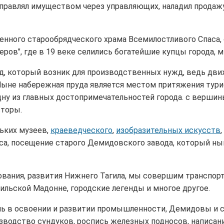
управлял имуществом через управляющих, наладил продаж
нного старообрядческого храма Всемилостливого Спаса,
деров", где в 19 веке селились богатейшие купцы города,
уд, который возник для производственных нужд, ведь дв
ыне набережная пруда является местом притяжения турис
одну из главных достопримечательностей города. с верши
сторы.
ьких музеев,
краеведческого
,
изобразительных искусств
,
оса, посещение старого Демидовского завода, который н
ования, развития Нижнего Тагила, мы совершим транспор
ильской Мадонне, городские легенды и многое другое.
оль в освоении и развитии промышленности, Демидовы и 
зводство сундуков, роспись железных подносов, написан