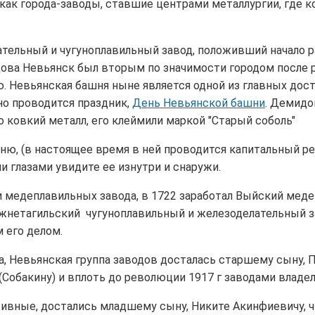
как города-заводы, ставшие центрами металлургии, где к
лательный и чугуноплавильный завод, положивший начало
ва Невьянск был вторым по значимости городом после ро
 Невьянская башня ныне является одной из главных дост
дно проводится праздник,
День Невьянской башни
. Демидо
 ковкий металл, его клеймили маркой "Старый соболь"
, (в настоящее время в ней проводится капитальный рем
глазами увидите ее изнутри и снаружи.
 медеплавильных завода, в 1722 заработал Выйский меде
Нижнетагильский чугуноплавильный и железоделательный 
 его делом.
 Невьянская группа заводов досталась старшему сыну, 
 (Собакину) и вплоть до революции 1917 г заводами влад
ивные, достались младшему сыну, Никите Акинфиевичу, ч