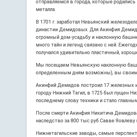
отправляемся в города, которые родились 
металла.
В 1701 г. заработал Невьянский железоде
династии Демидовых. Для Акинфия Демидо
огромный дом-усадьбу и наклонную башню.
много тайн и легенд связано с ней. Ежего
получался удивительно пластичный, хорошо
Мы посещаем Невьянскую наклонную башню
определенным дням возможны), вы своими 
Акинфий Демидов построил 17 железных и
городу Нижний Тагил, в 1725 был пущен 
последнему слову техники и стало главным
После смерти Акинфия Никитича Демидова,
наследство за 800 тыс руб Савве Яовлеву
Нижнетагильские заводы, самые перспект