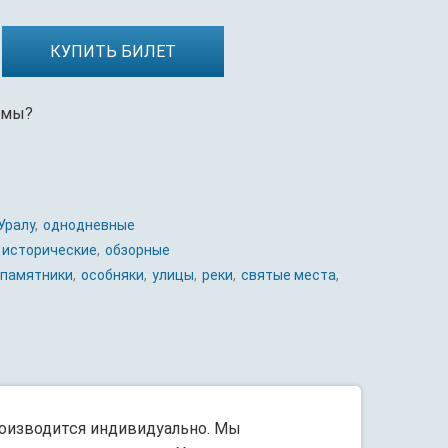
КУПИТЬ БИЛЕТ
рмы?
Уралу
,
однодневные
исторические
,
обзорные
памятники
,
особняки
,
улицы
,
реки
,
святые места
,
роизводится индивидуально. Мы