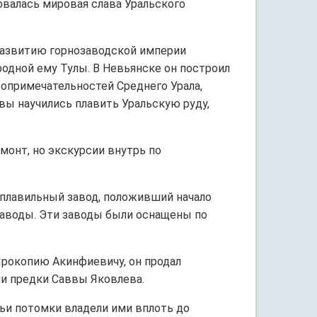
овалась мировая слава Уральского
 развитию горнозаводской империи
дной ему Тулы. В Невьянске он построил
опримечательностей Среднего Урала,
вы научились плавить Уральскую руду,
онт, но экскурсии внутрь по
плавильный завод, положивший начало
заводы. Эти заводы были оснащены по
Прокопию Акинфиевичу, он продал
ели предки Саввы Яковлева.
ьи потомки владели ими вплоть до