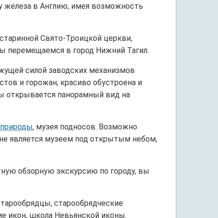
у железа в Англию, имея возможность
 старинной Свято-Троицкой церкви,
 мы перемещаемся в город Нижний Тагил.
ижущей силой заводских механизмов
тов и горожан, красиво обустроена и
ны открывается панорамный вид на
природы
, музея подносов. Возможно
ыне является музеем под открытым небом,
тную обзорную экскурсию по городу, вы
старообрядцы, старообрядческие
ие икон, школа Невьянской иконы.