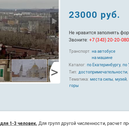
23000 руб.
Не нравится заполнять фо
Звоните:
+7 (343) 20-20-080
Транспорт:
на автобусе
на машине
Каталог:
по Екатеринбургу
,
по 
Тип:
достопримечательности
,
Тематика:
места силы
,
музей
,
горы
для 1-3 человек.
Для групп другой численности, расчет п