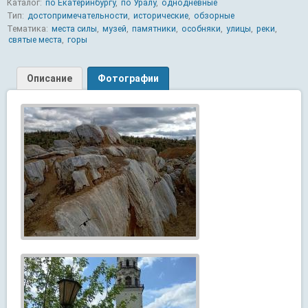
Каталог:
по Екатеринбургу
,
по Уралу
,
однодневные
Тип:
достопримечательности
,
исторические
,
обзорные
Тематика:
места силы
,
музей
,
памятники
,
особняки
,
улицы
,
реки
,
святые места
,
горы
Описание
Фотографии
Страницы